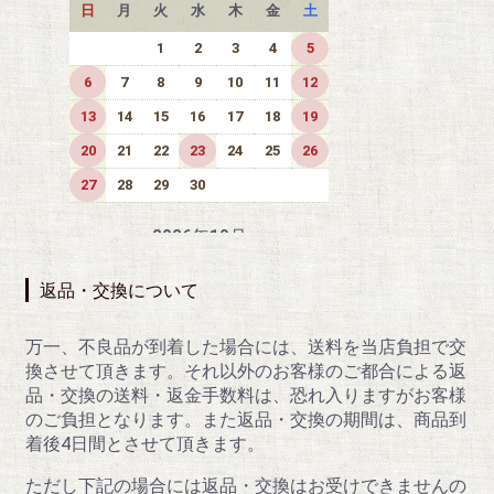
日
月
火
水
木
金
土
1
2
3
4
5
6
7
8
9
10
11
12
13
14
15
16
17
18
19
20
21
22
23
24
25
26
27
28
29
30
2026年10月
日
月
火
水
木
金
土
返品・交換について
1
2
3
4
5
6
7
8
9
10
万一、不良品が到着した場合には、送料を当店負担で交
換させて頂きます。それ以外のお客様のご都合による返
11
12
13
14
15
16
17
品・交換の送料・返金手数料は、恐れ入りますがお客様
18
19
20
21
22
23
24
のご負担となります。また返品・交換の期間は、商品到
着後4日間とさせて頂きます。
25
26
27
28
29
30
31
ただし下記の場合には返品・交換はお受けできませんの