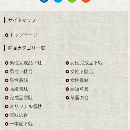
サイトマップ
トップページ
商品カテゴリ一覧
男性完成品下駄
女性完成品下駄
男性下駄台
女性下駄台
男性鼻緒
女性鼻緒
高級雪駄
高級草履
完成品雪駄
草履の台
オリジナル雪駄
雪駄の台
一本歯下駄